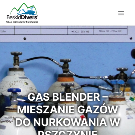
GAS BLENDER –
MIESZANIE GAZÓW
DO NURKOWANIA W
PSZCZYNIE