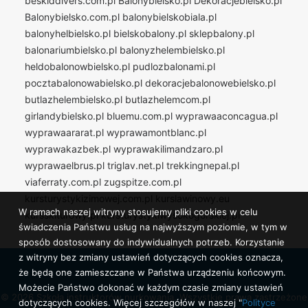
beskiddivers.com.pl
Balonybielsko.pl
Dekoracjebielsko.pl
Balonybielsko.com.pl
balonybielskobiala.pl
balonyhelbielsko.pl
bielskobalony.pl
sklepbalony.pl
balonariumbielsko.pl
balonyzhelembielsko.pl
heldobalonowbielsko.pl
pudlozbalonami.pl
pocztabalonowabielsko.pl
dekoracjebalonowebielsko.pl
butlazhelembielsko.pl
butlazhelemcom.pl
girlandybielsko.pl
bluemu.com.pl
wyprawaaconcagua.pl
wyprawaararat.pl
wyprawamontblanc.pl
wyprawakazbek.pl
wyprawakilimandzaro.pl
wyprawaelbrus.pl
triglav.net.pl
trekkingnepal.pl
viaferraty.com.pl
zugspitze.com.pl
kursturystykizimowej.com.pl
kurslawinowy.eu
W ramach naszej witryny stosujemy pliki cookies w celu
kursskiturowy.pl
kursturystykiwysokogorskiej.pl
świadczenia Państwu usług na najwyższym poziomie, w tym w
sposób dostosowany do indywidualnych potrzeb. Korzystanie
z witryny bez zmiany ustawień dotyczących cookies oznacza,
że będą one zamieszczane w Państwa urządzeniu końcowym.
Możecie Państwo dokonać w każdym czasie zmiany ustawień
© 2026 Szkoła instruktorów nurkowania. Wszystkie prawa zastrzeżone
dotyczących cookies. Więcej szczegółów w naszej "
Polityce