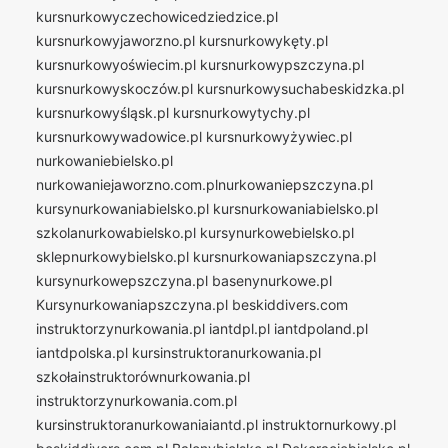
kursnurkowyczechowicedziedzice.pl
kursnurkowyjaworzno.pl
kursnurkowykęty.pl
kursnurkowyoświecim.pl
kursnurkowypszczyna.pl
kursnurkowyskoczów.pl
kursnurkowysuchabeskidzka.pl
kursnurkowyśląsk.pl
kursnurkowytychy.pl
kursnurkowywadowice.pl
kursnurkowyżywiec.pl
nurkowaniebielsko.pl
nurkowaniejaworzno.com.plnurkowaniepszczyna.pl
kursynurkowaniabielsko.pl
kursnurkowaniabielsko.pl
szkolanurkowabielsko.pl
kursynurkowebielsko.pl
sklepnurkowybielsko.pl
kursnurkowaniapszczyna.pl
kursynurkowepszczyna.pl
basenynurkowe.pl
Kursynurkowaniapszczyna.pl
beskiddivers.com
instruktorzynurkowania.pl
iantdpl.pl
iantdpoland.pl
iantdpolska.pl
kursinstruktoranurkowania.pl
szkołainstruktorównurkowania.pl
instruktorzynurkowania.com.pl
kursinstruktoranurkowaniaiantd.pl
instruktornurkowy.pl