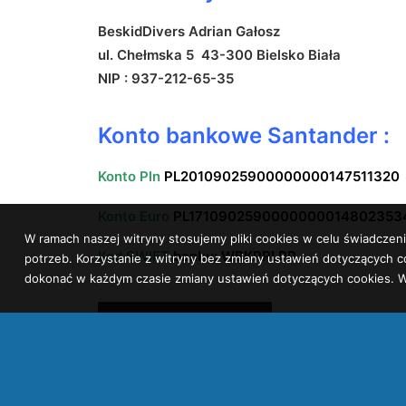
BeskidDivers Adrian Gałosz
ul. Chełmska 5 43-300 Bielsko Biała
NIP : 937-212-65-35
Konto bankowe Santander :
Konto Pln
PL20109025900000000147511320
Konto Euro
PL1710902590000000014802353
W ramach naszej witryny stosujemy pliki cookies w celu świadcz
Kod SWIFT
banku: WBKPPLPP
potrzeb. Korzystanie z witryny bez zmiany ustawień dotyczącyc
dokonać w każdym czasie zmiany ustawień dotyczących cookies. W
PŁATNOŚCI FIRMA
PŁATNOŚCI