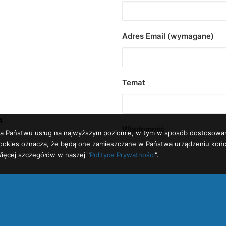
Adres Email (wymagane)
Temat
4
Wiadomość
enia Państwu usług na najwyższym poziomie, w tym w sposób dostosowa
h cookies oznacza, że będą one zamieszczane w Państwa urządzeniu k
ięcej szczegółów w naszej "
Polityce Prywatności
".