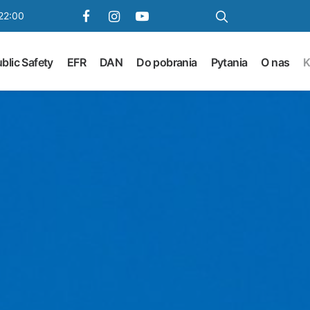
22:00
blic Safety
EFR
DAN
Do pobrania
Pytania
O nas
K