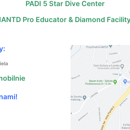
PADI 5 Star Dive Center
IANTD Pro Educator & Diamond Facilit
y:
iela
mobilnie
 nami!