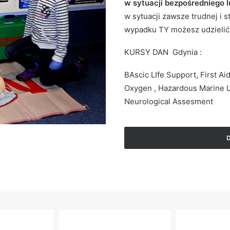
w sytuacji bezpośredniego l
w sytuacji zawsze trudnej i s
wypadku TY możesz udzielić
KURSY DAN Gdynia :
BAscic LIfe Support, First A
Oxygen , Hazardous Marine Li
Neurological Assesment