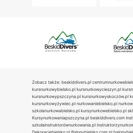
Zobacz także:
beskiddivers.pl
centrumnurkowebiels
kursnurkowybielsko.pl
kursnurkowycieszyn.pl
kurs
kursnurkowypszczyna.pl
kursnurkowyskoczów.pl
k
kursnurkowyżywiec.pl
nurkowaniebielsko.pl
nurkow
szkolanurkowabielsko.pl
kursynurkowebielsko.pl
sk
Kursynurkowaniapszczyna.pl
beskiddivers.com
ins
szkołainstruktorównurkowania.pl
instruktorzynurko
Dekoracjebielsko.pl
Balonybielsko.com.pl
balonybiel