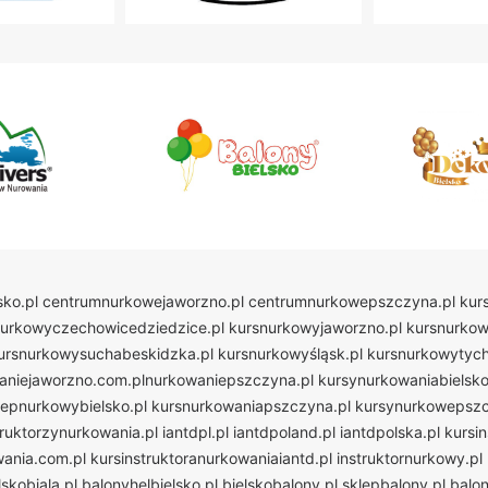
ko.pl
centrumnurkowejaworzno.pl
centrumnurkowepszczyna.pl
kur
nurkowyczechowicedziedzice.pl
kursnurkowyjaworzno.pl
kursnurkow
ursnurkowysuchabeskidzka.pl
kursnurkowyśląsk.pl
kursnurkowytych
aniejaworzno.com.plnurkowaniepszczyna.pl
kursynurkowaniabielsko
lepnurkowybielsko.pl
kursnurkowaniapszczyna.pl
kursynurkowepszc
truktorzynurkowania.pl
iantdpl.pl
iantdpoland.pl
iantdpolska.pl
kursi
wania.com.pl
kursinstruktoranurkowaniaiantd.pl
instruktornurkowy.pl
skobiala.pl
balonyhelbielsko.pl
bielskobalony.pl
sklepbalony.pl
balon