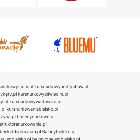
snurkowy.com.pl
kursnurkowyandrychów.pl
ykęty.pl
kursnurkowyoświecim.pl
y.pl
kursnurkowywadowice.pl
.pl
kursnurkowaniabielsko.pl
zyna.pl
basenynurkowe.pl
nstruktoranurkowania.pl
beskiddivers.com.pl
Balonybielsko.pl
ariumbielsko.pl
balonyzhelembielsko.pl