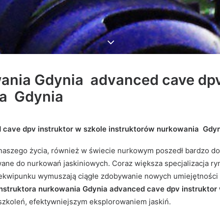
wania Gdynia advanced cave dpv
ia Gdynia
 cave dpv instruktor
w szkole instruktorów nurkowania Gdy
 naszego życia, również w świecie nurkowym poszedł bardzo d
ane do nurkowań jaskiniowych. Coraz większa specjalizacja r
 ekwipunku wymuszają ciągłe zdobywanie nowych umiejętności o
instruktora nurkowania Gdynia advanced cave dpv instrukto
zkoleń, efektywniejszym eksplorowaniem jaskiń.