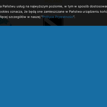
enia Państwu usług na najwyższym poziomie, w tym w sposób dostosowa
h cookies oznacza, że będą one zamieszczane w Państwa urządzeniu k
ięcej szczegółów w naszej "
Polityce Prywatności
".