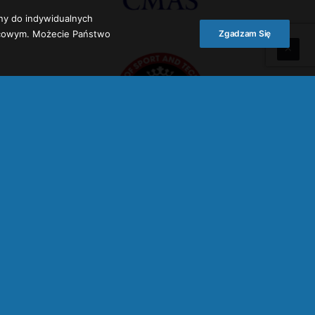
ny do indywidualnych
ońcowym. Możecie Państwo
Zgadzam Się