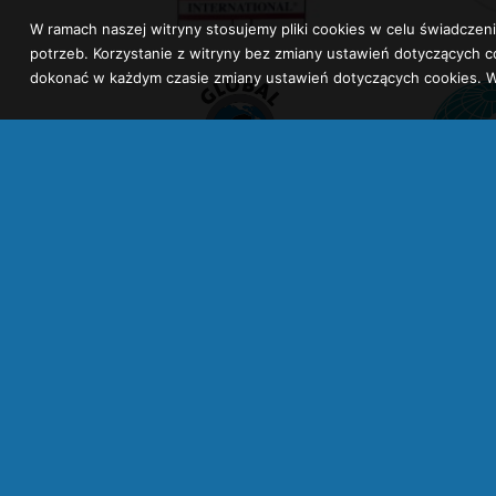
W ramach naszej witryny stosujemy pliki cookies w celu świadcz
potrzeb. Korzystanie z witryny bez zmiany ustawień dotyczącyc
dokonać w każdym czasie zmiany ustawień dotyczących cookies. W