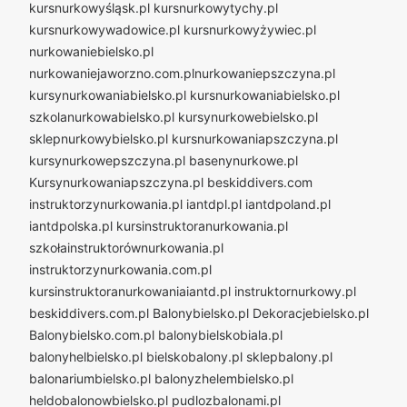
kursnurkowyśląsk.pl
kursnurkowytychy.pl
kursnurkowywadowice.pl
kursnurkowyżywiec.pl
nurkowaniebielsko.pl
nurkowaniejaworzno.com.plnurkowaniepszczyna.pl
kursynurkowaniabielsko.pl
kursnurkowaniabielsko.pl
szkolanurkowabielsko.pl
kursynurkowebielsko.pl
sklepnurkowybielsko.pl
kursnurkowaniapszczyna.pl
kursynurkowepszczyna.pl
basenynurkowe.pl
Kursynurkowaniapszczyna.pl
beskiddivers.com
instruktorzynurkowania.pl
iantdpl.pl
iantdpoland.pl
iantdpolska.pl
kursinstruktoranurkowania.pl
szkołainstruktorównurkowania.pl
instruktorzynurkowania.com.pl
kursinstruktoranurkowaniaiantd.pl
instruktornurkowy.pl
beskiddivers.com.pl
Balonybielsko.pl
Dekoracjebielsko.pl
Balonybielsko.com.pl
balonybielskobiala.pl
balonyhelbielsko.pl
bielskobalony.pl
sklepbalony.pl
balonariumbielsko.pl
balonyzhelembielsko.pl
heldobalonowbielsko.pl
pudlozbalonami.pl