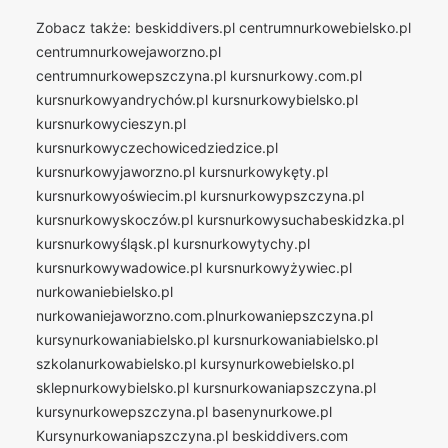
Zobacz także:
beskiddivers.pl
centrumnurkowebielsko.pl
centrumnurkowejaworzno.pl
centrumnurkowepszczyna.pl
kursnurkowy.com.pl
kursnurkowyandrychów.pl
kursnurkowybielsko.pl
kursnurkowycieszyn.pl
kursnurkowyczechowicedziedzice.pl
kursnurkowyjaworzno.pl
kursnurkowykęty.pl
kursnurkowyoświecim.pl
kursnurkowypszczyna.pl
kursnurkowyskoczów.pl
kursnurkowysuchabeskidzka.pl
kursnurkowyśląsk.pl
kursnurkowytychy.pl
kursnurkowywadowice.pl
kursnurkowyżywiec.pl
nurkowaniebielsko.pl
nurkowaniejaworzno.com.plnurkowaniepszczyna.pl
kursynurkowaniabielsko.pl
kursnurkowaniabielsko.pl
szkolanurkowabielsko.pl
kursynurkowebielsko.pl
sklepnurkowybielsko.pl
kursnurkowaniapszczyna.pl
kursynurkowepszczyna.pl
basenynurkowe.pl
Kursynurkowaniapszczyna.pl
beskiddivers.com