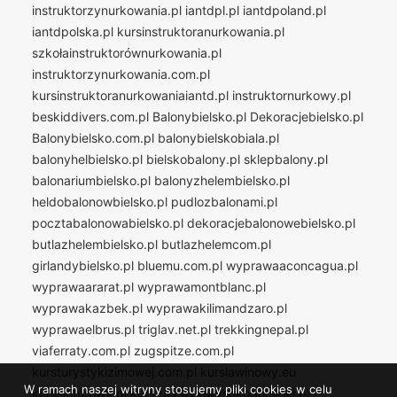
instruktorzynurkowania.pl
iantdpl.pl
iantdpoland.pl
iantdpolska.pl
kursinstruktoranurkowania.pl
szkołainstruktorównurkowania.pl
instruktorzynurkowania.com.pl
kursinstruktoranurkowaniaiantd.pl
instruktornurkowy.pl
beskiddivers.com.pl
Balonybielsko.pl
Dekoracjebielsko.pl
Balonybielsko.com.pl
balonybielskobiala.pl
balonyhelbielsko.pl
bielskobalony.pl
sklepbalony.pl
balonariumbielsko.pl
balonyzhelembielsko.pl
heldobalonowbielsko.pl
pudlozbalonami.pl
pocztabalonowabielsko.pl
dekoracjebalonowebielsko.pl
butlazhelembielsko.pl
butlazhelemcom.pl
girlandybielsko.pl
bluemu.com.pl
wyprawaaconcagua.pl
wyprawaararat.pl
wyprawamontblanc.pl
wyprawakazbek.pl
wyprawakilimandzaro.pl
wyprawaelbrus.pl
triglav.net.pl
trekkingnepal.pl
viaferraty.com.pl
zugspitze.com.pl
kursturystykizimowej.com.pl
kurslawinowy.eu
W ramach naszej witryny stosujemy pliki cookies w celu
kursskiturowy.pl
kursturystykiwysokogorskiej.pl